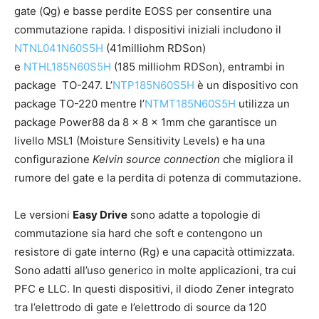
gate (Qg) e basse perdite EOSS per consentire una
commutazione rapida. I dispositivi iniziali includono il
NTNL041N60S5H
(41milliohm RDSon)
e
NTHL185N60S5H
(185 milliohm RDSon), entrambi in
package TO-247. L’
NTP185N60S5H
è un dispositivo con
package TO-220 mentre l’
NTMT185N60S5H
utilizza un
package Power88 da 8 x 8 x 1mm che garantisce un
livello MSL1 (Moisture Sensitivity Levels) e ha una
configurazione
Kelvin source connection
che migliora il
rumore del gate e la perdita di potenza di commutazione.
Le versioni
Easy Drive
sono adatte a topologie di
commutazione sia hard che soft e contengono un
resistore di gate interno (Rg) e una capacità ottimizzata.
Sono adatti all’uso generico in molte applicazioni, tra cui
PFC e LLC. In questi dispositivi, il diodo Zener integrato
tra l’elettrodo di gate e l’elettrodo di source da 120