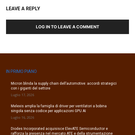
LEAVE A REPLY
LOG IN TO LEAVE A COMMENT
IN PRIMO PIANO
Micron blinda la supply chain dell’automotive: accordi strategici
con i giganti del settore
Luglio 17, 2026
Melexis amplia la famiglia di driver per ventilatori a bobina
singola senza codice per applicazioni GPU AI
Luglio 16, 2026
Diodes Incorporated acquisisce ElevATE Semiconductor e
rafforza la presenza nel mercato ATE e della strumentazione