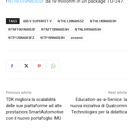
l’
NTHL019N60S5F
da 19 milliohm in un package TO-247.
TAGS
600 V SUPERFET V
NTHL120N60S5Z
NTHL185N60S5H
NTMT061N60S5F
NTMT185N60S5H
NTNL041N60S5H
NTP125N60S5FZ
NTP185N60S5H
onsemi
Previous article
Next article
TDK migliora la scalabilità
Education-as-a-Service: la
delle sue piattaforme ad alte
nuova iniziativa di Qualcomm
prestazioni SmartAutomotive
Technologies per la didattica
con il nuovo portafoglio IMU