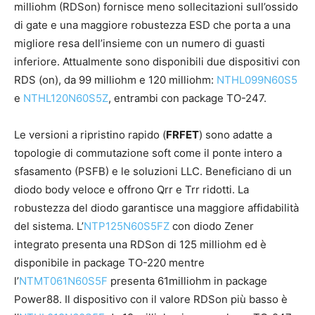
milliohm (RDSon) fornisce meno sollecitazioni sull’ossido
di gate e una maggiore robustezza ESD che porta a una
migliore resa dell’insieme con un numero di guasti
inferiore. Attualmente sono disponibili due dispositivi con
RDS (on), da 99 milliohm e 120 milliohm:
NTHL099N60S5
e
NTHL120N60S5Z
, entrambi con package TO-247.
Le versioni a ripristino rapido (
FRFET
) sono adatte a
topologie di commutazione soft come il ponte intero a
sfasamento (PSFB) e le soluzioni LLC. Beneficiano di un
diodo body veloce e offrono Qrr e Trr ridotti. La
robustezza del diodo garantisce una maggiore affidabilità
del sistema. L’
NTP125N60S5FZ
con diodo Zener
integrato presenta una RDSon di 125 milliohm ed è
disponibile in package TO-220 mentre
l’
NTMT061N60S5F
presenta 61milliohm in package
Power88. Il dispositivo con il valore RDSon più basso è