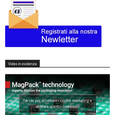
Video in evidenza
Texas
Instruments
raddoppia la
Fai clic per accettare i cookie marketing e
densità con i
moduli di
abilitare questo contenuto
potenza con