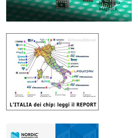
tecnologia
MagPack.