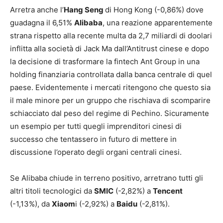
Arretra anche l’
Hang Seng
di Hong Kong (-0,86%) dove
guadagna il 6,51%
Alibaba
, una reazione apparentemente
strana rispetto alla recente multa da 2,7 miliardi di doolari
inflitta alla società di Jack Ma dall’Antitrust cinese e dopo
la decisione di trasformare la fintech Ant Group in una
holding finanziaria controllata dalla banca centrale di quel
paese. Evidentemente i mercati ritengono che questo sia
il male minore per un gruppo che rischiava di scomparire
schiacciato dal peso del regime di Pechino. Sicuramente
un esempio per tutti quegli imprenditori cinesi di
successo che tentassero in futuro di mettere in
discussione l’operato degli organi centrali cinesi.
Se Alibaba chiude in terreno positivo, arretrano tutti gli
altri titoli tecnologici da
SMIC
(-2,82%) a
Tencent
(-1,13%), da
Xiaom
i (-2,92%) a
Baidu
(-2,81%).