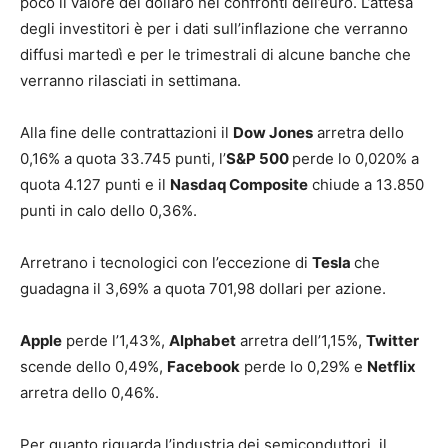
poco il valore del dollaro nei confronti dell’euro. L’attesa
degli investitori è per i dati sull’inflazione che verranno
diffusi martedì e per le trimestrali di alcune banche che
verranno rilasciati in settimana.
Alla fine delle contrattazioni il
Dow Jones
arretra dello
0,16% a quota 33.745 punti, l’
S&P 500
perde lo 0,020% a
quota 4.127 punti e il
Nasdaq Composite
chiude a 13.850
punti in calo dello 0,36%.
Arretrano i tecnologici con l’eccezione di
Tesla
che
guadagna il 3,69% a quota 701,98 dollari per azione.
Apple
perde l’1,43%,
Alphabet
arretra dell’1,15%,
Twitter
scende dello 0,49%,
Facebook
perde lo 0,29% e
Netflix
arretra dello 0,46%.
Per quanto riguarda l’industria dei semiconduttori, il