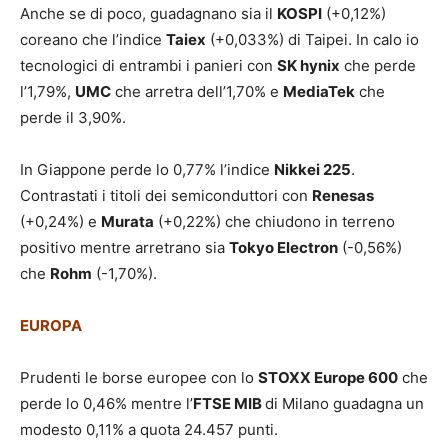
Anche se di poco, guadagnano sia il
KOSPI
(+0,12%)
coreano che l’indice
Taiex
(+0,033%) di Taipei. In calo io
tecnologici di entrambi i panieri con
SK hynix
che perde
l’1,79%,
UMC
che arretra dell’1,70% e
MediaTek
che
perde il 3,90%.
In Giappone perde lo 0,77% l’indice
Nikkei 225
.
Contrastati i titoli dei semiconduttori con
Renesas
(+0,24%) e
Murata
(+0,22%) che chiudono in terreno
positivo mentre arretrano sia
Tokyo Electron
(-0,56%)
che
Rohm
(-1,70%).
EUROPA
Prudenti le borse europee con lo
STOXX Europe 600
che
perde lo 0,46% mentre l’
FTSE MIB
di Milano guadagna un
modesto 0,11% a quota 24.457 punti.