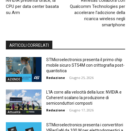
NVIDIA presenta Grace, la
Renesas collabora con
CPU per data center basata
Qualcomm Technologies per
su Arm
accelerare l’adozione della
ricarica wireless negli
smartphone
ARTICOLI CORRELATI
STMicroelectronics presenta il primo chip
mobile sicuro ST54M con crittografia post-
quantistica
Redazione
-
Giugno 25, 2026
AZIENDE
L’IA corre alla velocità della luce: NVIDIA e
Coherent scalano la produzione di
semiconduttori composti
Redazione
-
Giugno 17, 2026
Attualità
STMicroelectronics presenta i convertitori
VIPerGaN da 100 W per elettrodomestici a