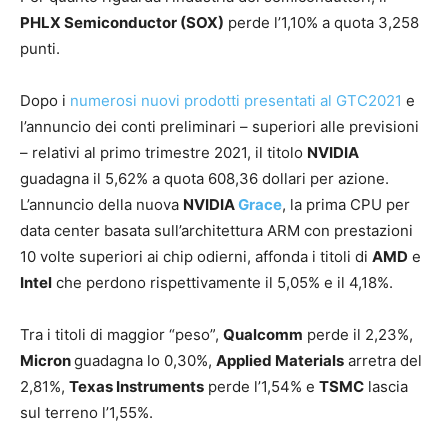
PHLX Semiconductor (SOX)
perde l’1,10% a quota 3,258
punti.
Dopo i
numerosi nuovi prodotti presentati al GTC2021
e
l’annuncio dei conti preliminari – superiori alle previsioni
– relativi al primo trimestre 2021, il titolo
NVIDIA
guadagna il 5,62% a quota 608,36 dollari per azione.
L’annuncio della nuova
NVIDIA
Grace
, la prima CPU per
data center basata sull’architettura ARM con prestazioni
10 volte superiori ai chip odierni, affonda i titoli di
AMD
e
Intel
che perdono rispettivamente il 5,05% e il 4,18%.
Tra i titoli di maggior “peso”,
Qualcomm
perde il 2,23%,
Micron
guadagna lo 0,30%,
Applied Materials
arretra del
2,81%,
Texas Instruments
perde l’1,54% e
TSMC
lascia
sul terreno l’1,55%.