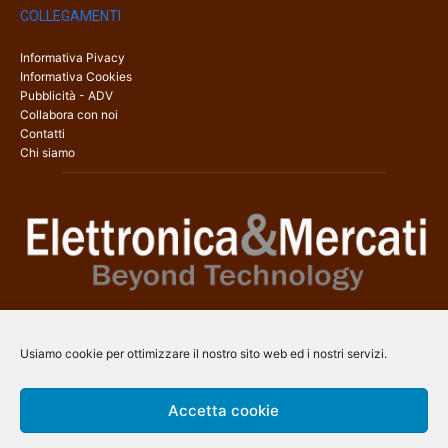
COLLEGAMENTI
Informativa Pivacy
Informativa Cookies
Pubblicità - ADV
Collabora con noi
Contatti
Chi siamo
Elettronica & Mercati è il sito web dedicato a tutti gli aspetti
dell’elettronica professionale e dell’industria dei semiconduttori, con
Usiamo cookie per ottimizzare il nostro sito web ed i nostri servizi.
una copertura a 360° che coinvolge tecnologie, prodotti, mercati e
aziende.
Accetta cookie
Contatti:
info@arscommunication.it