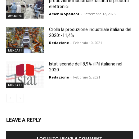
produzione industriale italiana di prodotti
elettronici
Arsenio Spadoni
-
Settembre 12, 2025
Attualità
Crolla la produzione industriale italiana del
2020: -11,4%
Redazione
-
Febbraio 10, 2021
MERCATI
Istat, scende dell’8,9% il Pil italiano nel
2020
Redazione
-
Febbraio 5, 2021
MERCATI
LEAVE A REPLY
LOG IN TO LEAVE A COMMENT