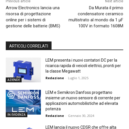
Previous article
Next article
Arrow Electronics lancia una
Da Murata il primo
risorsa di progettazione
condensatore ceramico
online per i sistemi di
multistrato al mondo da 1 µF
gestione delle batterie (BMS)
100V in formato 1608M
ARTICOLI CORRELATI
LEM presenta i nuovi contatori DC per la
ricarica rapida di veicoli elettrici, pronti per
la classe Megawatt
Redazione
-
Luglio 1, 2025
AZIENDE
LEM e Semikron Danfoss progettano
insieme un nuovo sensore di corrente per
applicazioni automobilistiche ad elevata
potenza
IN EVIDENZA
Redazione
-
Gennaio 30, 2024
LEM lancia il nuovo CDSR che offre alta