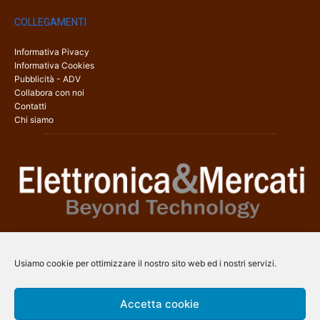
COLLEGAMENTI
Informativa Pivacy
Informativa Cookies
Pubblicità - ADV
Collabora con noi
Contatti
Chi siamo
Elettronica & Mercati è il sito web dedicato a tutti gli aspetti
dell’elettronica professionale e dell’industria dei semiconduttori, con
Usiamo cookie per ottimizzare il nostro sito web ed i nostri servizi.
una copertura a 360° che coinvolge tecnologie, prodotti, mercati e
aziende.
Accetta cookie
Contatti:
info@arscommunication.it