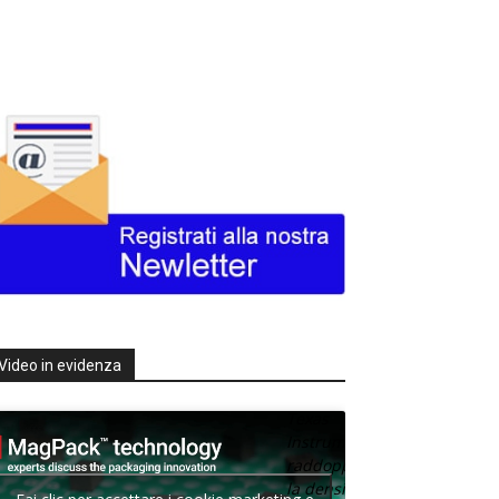
Video in evidenza
Texas
Instruments
raddoppia
la densità