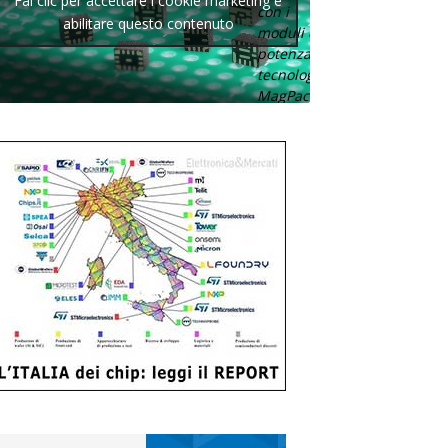
Fai clic per accettare i cookie marketing e
con i
abilitare questo contenuto
moduli di
potenza con
tecnologia
MagPack.