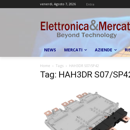
venerdì, Agosto 7, 2026
Entra
NEWS
MERCATI
AZIENDE
RI
Home
Tags
HAH3DR S07/SP42
Tag: HAH3DR S07/SP4