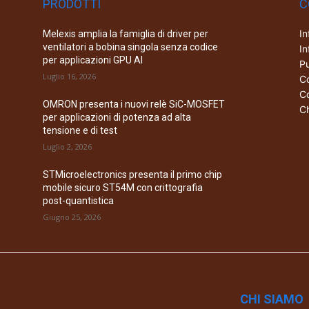
PRODOTTI
C
In
Melexis amplia la famiglia di driver per
ventilatori a bobina singola senza codice
In
per applicazioni GPU AI
Pu
Luglio 16, 2026
Co
Co
OMRON presenta i nuovi relè SiC-MOSFET
Ch
per applicazioni di potenza ad alta
tensione e di test
Luglio 2, 2026
STMicroelectronics presenta il primo chip
mobile sicuro ST54M con crittografia
post-quantistica
Giugno 25, 2026
CHI SIAMO