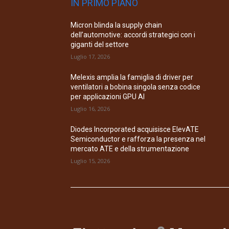
IN PRIMO PIANO
Micron blinda la supply chain
dell’automotive: accordi strategici con i
giganti del settore
Luglio 17, 2026
Melexis amplia la famiglia di driver per
ventilatori a bobina singola senza codice
per applicazioni GPU AI
Luglio 16, 2026
Diodes Incorporated acquisisce ElevATE
Semiconductor e rafforza la presenza nel
mercato ATE e della strumentazione
Luglio 15, 2026