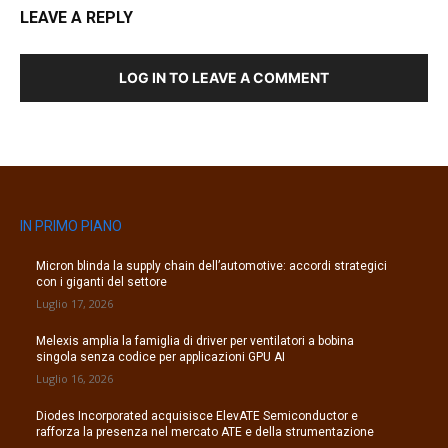
LEAVE A REPLY
LOG IN TO LEAVE A COMMENT
IN PRIMO PIANO
Micron blinda la supply chain dell’automotive: accordi strategici
con i giganti del settore
Luglio 17, 2026
Melexis amplia la famiglia di driver per ventilatori a bobina
singola senza codice per applicazioni GPU AI
Luglio 16, 2026
Diodes Incorporated acquisisce ElevATE Semiconductor e
rafforza la presenza nel mercato ATE e della strumentazione