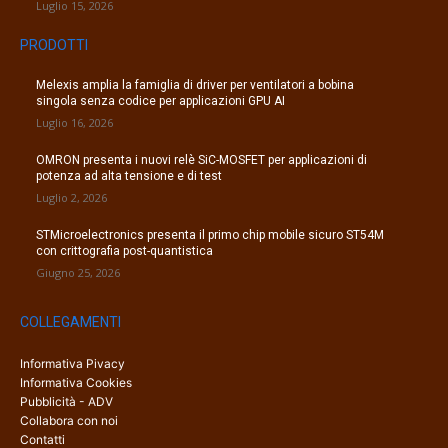
Luglio 15, 2026
PRODOTTI
Melexis amplia la famiglia di driver per ventilatori a bobina
singola senza codice per applicazioni GPU AI
Luglio 16, 2026
OMRON presenta i nuovi relè SiC-MOSFET per applicazioni di
potenza ad alta tensione e di test
Luglio 2, 2026
STMicroelectronics presenta il primo chip mobile sicuro ST54M
con crittografia post-quantistica
Giugno 25, 2026
COLLEGAMENTI
Informativa Pivacy
Informativa Cookies
Pubblicità - ADV
Collabora con noi
Contatti