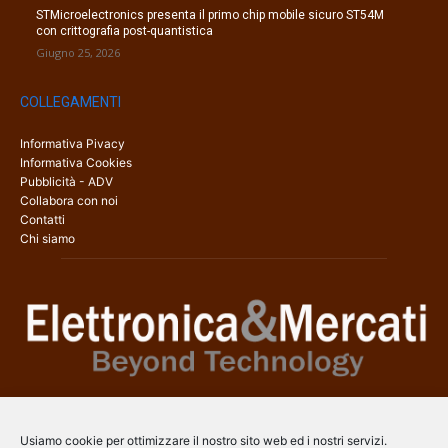
STMicroelectronics presenta il primo chip mobile sicuro ST54M
con crittografia post-quantistica
Giugno 25, 2026
COLLEGAMENTI
Informativa Pivacy
Informativa Cookies
Pubblicità - ADV
Collabora con noi
Contatti
Chi siamo
Elettronica & Mercati è il sito web dedicato a tutti gli aspetti
dell’elettronica professionale e dell’industria dei semiconduttori, con
Usiamo cookie per ottimizzare il nostro sito web ed i nostri servizi.
una copertura a 360° che coinvolge tecnologie, prodotti, mercati e