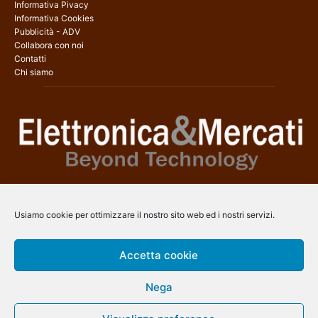
Informativa Pivacy
Informativa Cookies
Pubblicità - ADV
Collabora con noi
Contatti
Chi siamo
Elettronica & Mercati è il sito web dedicato a tutti gli aspetti
dell’elettronica professionale e dell’industria dei semiconduttori, con
Usiamo cookie per ottimizzare il nostro sito web ed i nostri servizi.
una copertura a 360° che coinvolge tecnologie, prodotti, mercati e
aziende.
Accetta cookie
Contatti:
info@arscommunication.it
Nega
SEGUICI