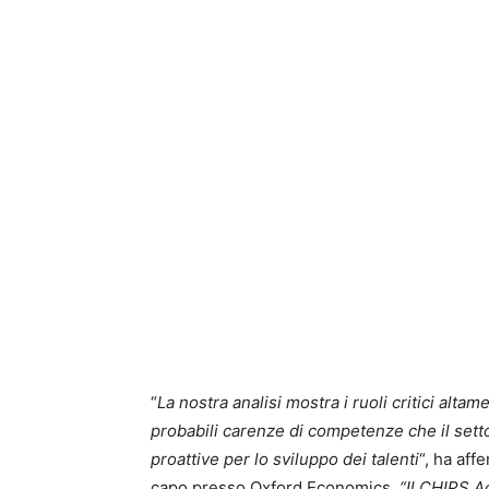
“
La nostra analisi mostra i ruoli critici alta
probabili carenze di competenze che il sett
proattive per lo sviluppo dei talenti
“, ha aff
capo presso Oxford Economics.
“Il CHIPS A