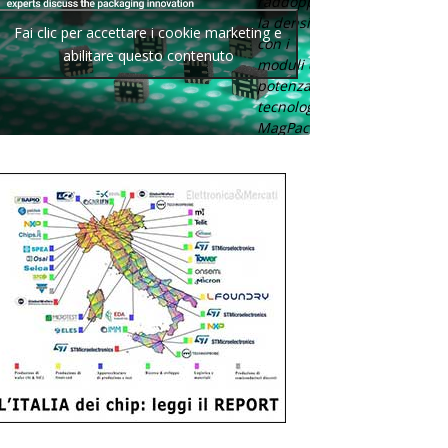
raddoppia
la densità
Fai clic per accettare i cookie marketing e
con i
abilitare questo contenuto
moduli di
potenza con
tecnologia
MagPack.