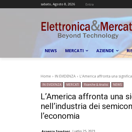
sabato, Agosto 8, 2026
Entra
NEWS
MERCATI
AZIENDE
RI
Home
IN EVIDENZA
L'America affronta una significat
IN EVIDENZA
MERCATI
Ricerche & Analisi
NEWS
L’America affronta una si
nell’industria dei semicon
l’economia
Luglio 25, 2023
Arsenio Spadoni