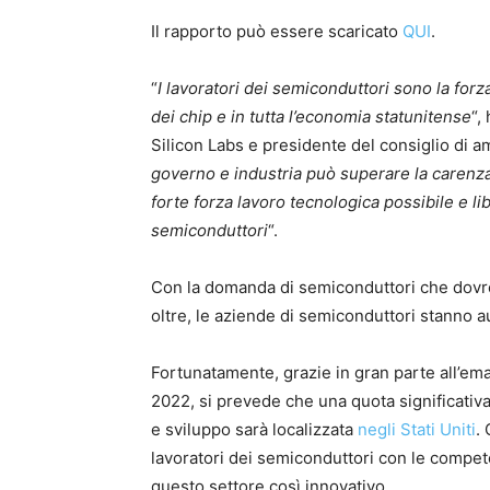
Il rapporto può essere scaricato
QUI
.
“
I lavoratori dei semiconduttori sono la forz
dei chip e in tutta l’economia statunitense
“,
Silicon Labs e presidente del consiglio di a
governo e industria può superare la carenza d
forte forza lavoro tecnologica possibile e li
semiconduttori
“.
Con la domanda di semiconduttori che dovre
oltre, le aziende di semiconduttori stanno 
Fortunatamente, grazie in gran parte all’em
2022, si prevede che una quota significativa
e sviluppo sarà localizzata
negli Stati Uniti
.
lavoratori dei semiconduttori con le compet
questo settore così innovativo.