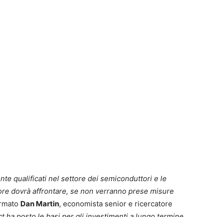
mente qualificati nel settore dei semiconduttori e le
ore dovrà affrontare, se non verranno prese misure
ermato
Dan Martin
, economista senior e ricercatore
ct ha posto le basi per gli investimenti a lungo termine