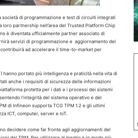
a società di programmazione e test di circuiti integrati
 loro partnership nell’area del Trusted Platform Chip
s è diventata ufficialmente partner associato di
ornirà servizi di programmazione e aggiornamento del
contribuirà ad accelerare il time-to-market per
) hanno portato più intelligenza e praticità nella vita di
tati anche i requisiti di sicurezza delle informazioni
piattaforma protetta per i dati e i processi dei sistemi
sentendo l’integrità del sistema operativo e del
PM di Infineon supporta TCG TPM 1.2 e gli ultimi
ezza ICT, computer, server e IoT.
ono decidere come far fronte agli aggiornamenti del
sioni del TPM. Per utilizzare al meglio e in modo più