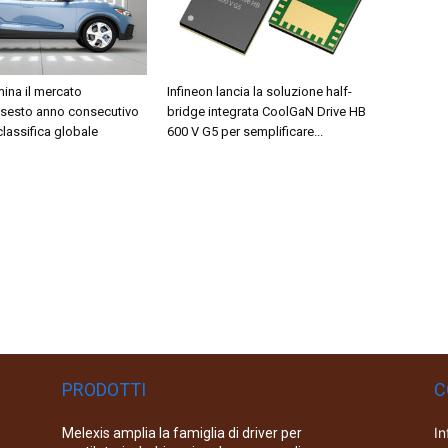
ina il mercato
Infineon lancia la soluzione half-
 sesto anno consecutivo
bridge integrata CoolGaN Drive HB
 classifica globale
600 V G5 per semplificare...
PRODOTTI
C
In
Melexis amplia la famiglia di driver per