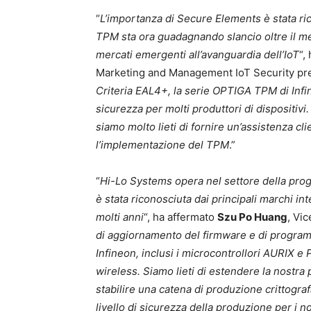
“
L’importanza di Secure Elements è stata rico
TPM sta ora guadagnando slancio oltre il mer
mercati emergenti all’avanguardia dell’IoT
“,
Marketing and Management IoT Security pre
Criteria EAL4+, la serie OPTIGA TPM di Infin
sicurezza per molti produttori di dispositiv
siamo molto lieti di fornire un’assistenza c
l’implementazione del TPM
.”
“
Hi-Lo Systems opera nel settore della prog
è stata riconosciuta dai principali marchi i
molti anni
“, ha affermato
Szu Po Huang
, Vi
di aggiornamento del firmware e di program
Infineon, inclusi i microcontrollori AURIX e
wireless. Siamo lieti di estendere la nostra 
stabilire una catena di produzione crittogr
livello di sicurezza della produzione per i no