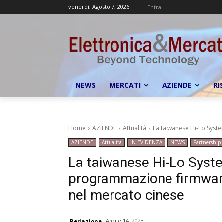
venerdì, Agosto 7, 2026
Entra
NEWS
MERCATI
AZIENDE
RI
Home
AZIENDE
Attualità
La taiwanese Hi-Lo Syste
AZIENDE
Attualità
IN EVIDENZA
NEWS
Partnership
La taiwanese Hi-Lo System
programmazione firmware
nel mercato cinese
Aprile 14, 2023
Redazione