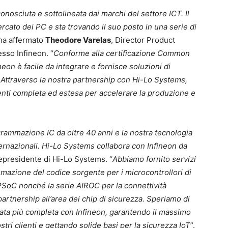
nosciuta e sottolineata dai marchi del settore ICT. Il
cato dei PC e sta trovando il suo posto in una serie di
 ha affermato
Theodore Varelas
, Director Product
sso Infineon. “
Conforme alla certificazione Common
eon è facile da integrare e fornisce soluzioni di
i. Attraverso la nostra partnership con Hi-Lo Systems,
lienti completa ed estesa per accelerare la produzione e
rammazione IC da oltre 40 anni e la nostra tecnologia
nternazionali. Hi-Lo Systems collabora con Infineon da
cepresidente di Hi-Lo Systems. “
Abbiamo fornito servizi
mazione del codice sorgente per i microcontrollori di
 PSoC nonché la serie AIROC per la connettività
partnership all’area dei chip di sicurezza. Speriamo di
afata più completa con Infineon, garantendo il massimo
stri clienti e gettando solide basi per la sicurezza IoT
”.