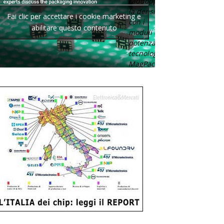
raddoppia
la densità
Fai clic per accettare i cookie marketing e
con i
abilitare questo contenuto
moduli di
potenza con
tecnologia
MagPack.