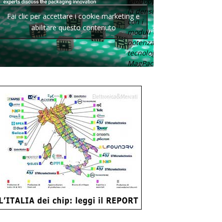
raddoppia
la densità
Fai clic per accettare i cookie marketing e
con i
abilitare questo contenuto
moduli di
potenza con
tecnologia
MagPack.