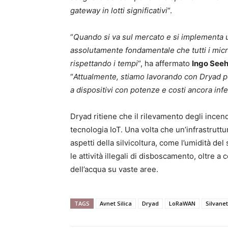
gateway in lotti significativi
“.
“
Quando si va sul mercato e si implementa u
assolutamente fondamentale che tutti i micr
rispettando i tempi
“, ha affermato
Ingo See
“
Attualmente, stiamo lavorando con Dryad per
a dispositivi con potenze e costi ancora infe
Dryad ritiene che il rilevamento degli incend
tecnologia IoT. Una volta che un’infrastrutt
aspetti della silvicoltura, come l’umidità del s
le attività illegali di disboscamento, oltre a 
dell’acqua su vaste aree.
TAGS
Avnet Silica
Dryad
LoRaWAN
Silvanet