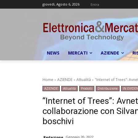
giovedì, Agosto 6, 2026
Entra
NEWS
MERCATI
AZIENDE
RI
Home
AZIENDE
Attualità
"Internet of Trees": Avne
AZIENDE
Attualità
Prodotti
Distribuzione
IN EVIDE
“Internet of Trees”: Avnet
collaborazione con Silvan
boschivi
Gennaio 20, 2022
Redazione