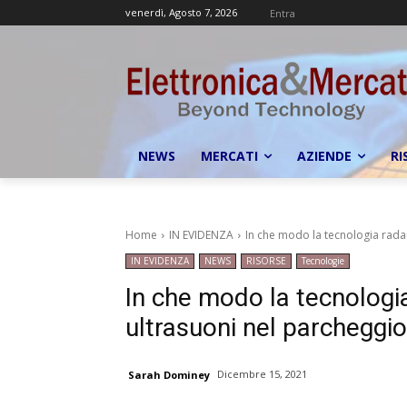
venerdì, Agosto 7, 2026
Entra
NEWS
MERCATI
AZIENDE
RI
Home
IN EVIDENZA
In che modo la tecnologia radar
IN EVIDENZA
NEWS
RISORSE
Tecnologie
In che modo la tecnologia
ultrasuoni nel parcheggi
Dicembre 15, 2021
Sarah Dominey