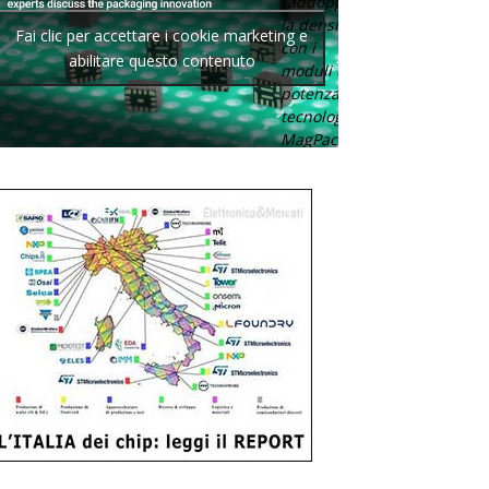
raddoppia
la densità
Fai clic per accettare i cookie marketing e
con i
abilitare questo contenuto
moduli di
potenza con
tecnologia
MagPack.