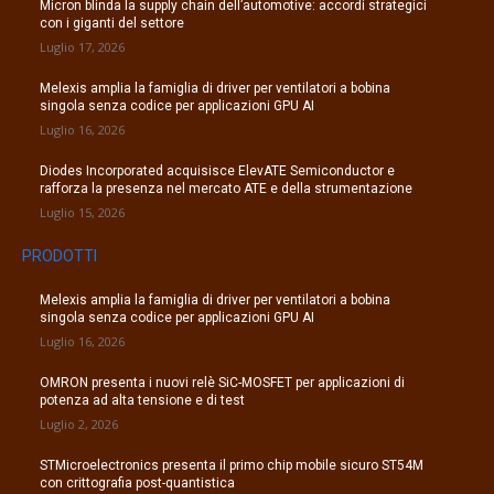
Micron blinda la supply chain dell’automotive: accordi strategici
con i giganti del settore
Luglio 17, 2026
Melexis amplia la famiglia di driver per ventilatori a bobina
singola senza codice per applicazioni GPU AI
Luglio 16, 2026
Diodes Incorporated acquisisce ElevATE Semiconductor e
rafforza la presenza nel mercato ATE e della strumentazione
Luglio 15, 2026
PRODOTTI
Melexis amplia la famiglia di driver per ventilatori a bobina
singola senza codice per applicazioni GPU AI
Luglio 16, 2026
OMRON presenta i nuovi relè SiC-MOSFET per applicazioni di
potenza ad alta tensione e di test
Luglio 2, 2026
STMicroelectronics presenta il primo chip mobile sicuro ST54M
con crittografia post-quantistica