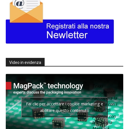
Video in evidenza
Texas
Instruments
raddoppia la
Fai clic per accettare i cookie marketing e
densità con i
moduli di
abilitare questo contenuto
potenza con
tecnologia
MagPack.