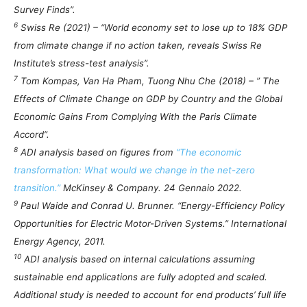
Survey Finds”.
6
Swiss Re (2021) – “World economy set to lose up to 18% GDP
from climate change if no action taken, reveals Swiss Re
Institute’s stress-test analysis”.
7
Tom Kompas, Van Ha Pham, Tuong Nhu Che (2018) – ” The
Effects of Climate Change on GDP by Country and the Global
Economic Gains From Complying With the Paris Climate
Accord”.
8
ADI analysis based on figures from
“The economic
transformation: What would we change in the net-zero
transition.”
McKinsey & Company. 24 Gennaio 2022.
9
Paul Waide and Conrad U. Brunner. “Energy-Efficiency Policy
Opportunities for Electric Motor-Driven Systems.” International
Energy Agency, 2011.
10
ADI analysis based on internal calculations assuming
sustainable end applications are fully adopted and scaled.
Additional study is needed to account for end products’ full life