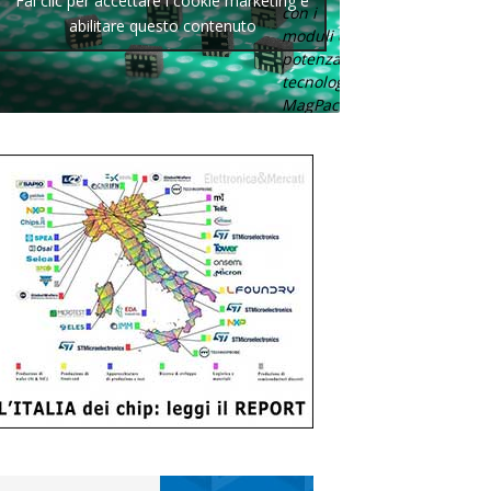
Fai clic per accettare i cookie marketing e
con i
abilitare questo contenuto
moduli di
potenza con
tecnologia
MagPack.