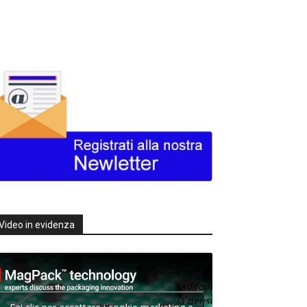
Video in evidenza
Texas
Instruments
raddoppia
la densità