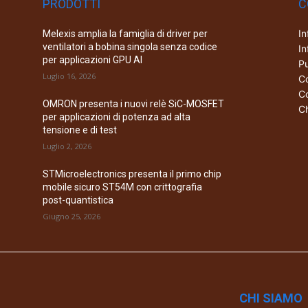
PRODOTTI
C
In
Melexis amplia la famiglia di driver per
ventilatori a bobina singola senza codice
In
per applicazioni GPU AI
Pu
Luglio 16, 2026
Co
Co
OMRON presenta i nuovi relè SiC-MOSFET
Ch
per applicazioni di potenza ad alta
tensione e di test
Luglio 2, 2026
STMicroelectronics presenta il primo chip
mobile sicuro ST54M con crittografia
post-quantistica
Giugno 25, 2026
CHI SIAMO