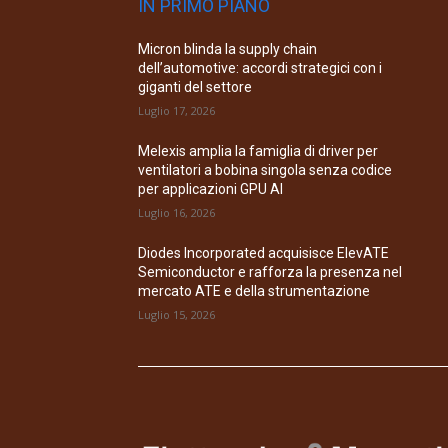
IN PRIMO PIANO
Micron blinda la supply chain
dell’automotive: accordi strategici con i
giganti del settore
Luglio 17, 2026
Melexis amplia la famiglia di driver per
ventilatori a bobina singola senza codice
per applicazioni GPU AI
Luglio 16, 2026
Diodes Incorporated acquisisce ElevATE
Semiconductor e rafforza la presenza nel
mercato ATE e della strumentazione
Luglio 15, 2026