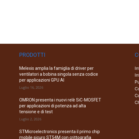
PRODOTTI
C
In
Melexis amplia la famiglia di driver per
ventilatori a bobina singola senza codice
In
per applicazioni GPU AI
Pu
Luglio 16, 2026
Co
Co
OMRON presenta i nuovi relè SiC-MOSFET
Ch
per applicazioni di potenza ad alta
tensione e di test
Luglio 2, 2026
STMicroelectronics presenta il primo chip
mobile sicuro ST54M con crittografia