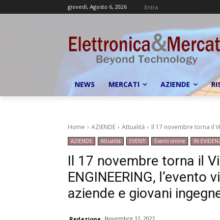
giovedì, Agosto 6, 2026
Entra
NEWS
MERCATI
AZIENDE
RI
Home
AZIENDE
Attualità
Il 17 novembre torna il V
AZIENDE
Attualità
EVENTI
Eventi online
IN EVIDEN
Il 17 novembre torna il V
ENGINEERING, l’evento vi
aziende e giovani ingegne
Novembre 12, 2022
Redazione