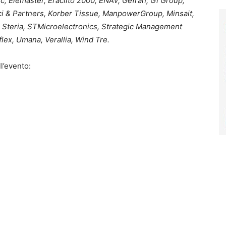
, Elemaster, Eraclito 2000, ENAV, Gefran, Gi Group,
ci & Partners, Korber Tissue, ManpowerGroup, Minsait,
 Steria, STMicroelectronics, Strategic Management
lex, Umana, Verallia, Wind Tre.
ll’evento: