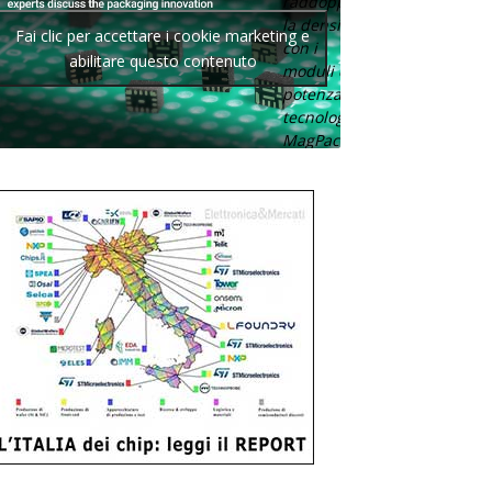
raddoppia
la densità
Fai clic per accettare i cookie marketing e
con i
abilitare questo contenuto
moduli di
potenza con
tecnologia
MagPack.