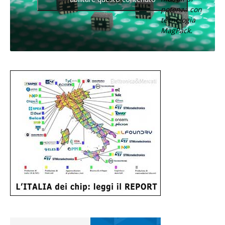
potenza con
tecnologia
MagPack.