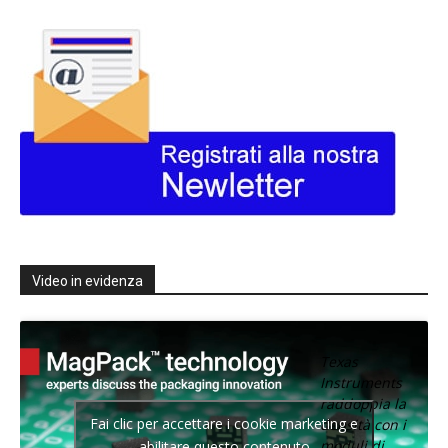
Video in evidenza
Texas
Instruments
raddoppia la
Fai clic per accettare i cookie marketing e
densità con i
moduli di
abilitare questo contenuto