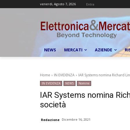
venerdì, Agosto 7, 2026
Entra
NEWS
MERCATI
AZIENDE
RI
Home
IN EVIDENZA
IAR Systems nomina Richard Li
IN EVIDENZA
NEWS
Nomine
IAR Systems nomina Rich
società
Dicembre 16, 2021
Redazione