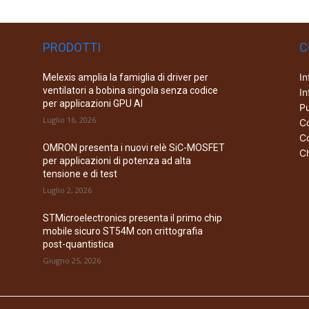
PRODOTTI
C
In
Melexis amplia la famiglia di driver per
ventilatori a bobina singola senza codice
In
per applicazioni GPU AI
Pu
Luglio 16, 2026
Co
Co
OMRON presenta i nuovi relè SiC-MOSFET
Ch
per applicazioni di potenza ad alta
tensione e di test
Luglio 2, 2026
STMicroelectronics presenta il primo chip
mobile sicuro ST54M con crittografia
post-quantistica
Giugno 25, 2026