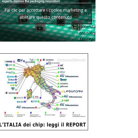
raddoppia
la densità
Fai clic per accettare i cookie marketing e
con i
abilitare questo contenuto
moduli di
potenza con
tecnologia
MagPack.