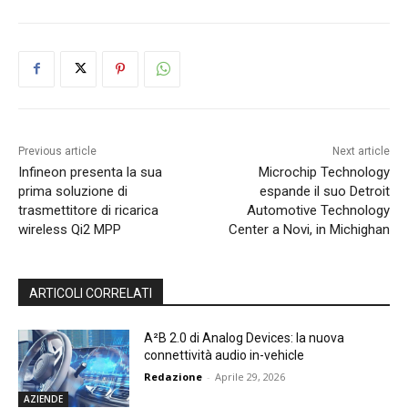
Previous article
Next article
Infineon presenta la sua
Microchip Technology
prima soluzione di
espande il suo Detroit
trasmettitore di ricarica
Automotive Technology
wireless Qi2 MPP
Center a Novi, in Michighan
ARTICOLI CORRELATI
A²B 2.0 di Analog Devices: la nuova
connettività audio in-vehicle
Redazione
-
Aprile 29, 2026
AZIENDE