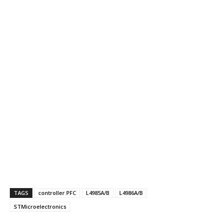
TAGS
controller PFC
L4985A/B
L4986A/B
STMicroelectronics