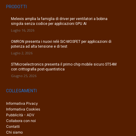
PRODOTTI
Melexis amplia la famiglia di driver per ventilatori a bobina
singola senza codice per applicazioni GPU AI
Luglio 16, 2026
OMRON presenta i nuovi relè SiC-MOSFET per applicazioni di
potenza ad alta tensione e di test
Luglio 2, 2026
STMicroelectronics presenta il primo chip mobile sicuro ST54M
con crittografia post-quantistica
Giugno 25, 2026
COLLEGAMENTI
Informativa Pivacy
Informativa Cookies
Pubblicità - ADV
Collabora con noi
Contatti
Chi siamo