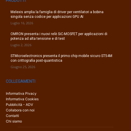
PRODOTTI
Melexis amplia la famiglia di driver per ventilatori a bobina
singola senza codice per applicazioni GPU AI
Luglio 16, 2026
OMRON presenta i nuovi relè SiC-MOSFET per applicazioni di
potenza ad alta tensione e di test
Luglio 2, 2026
STMicroelectronics presenta il primo chip mobile sicuro ST54M
con crittografia post-quantistica
Giugno 25, 2026
COLLEGAMENTI
Informativa Pivacy
Informativa Cookies
Pubblicità - ADV
Collabora con noi
Contatti
Chi siamo