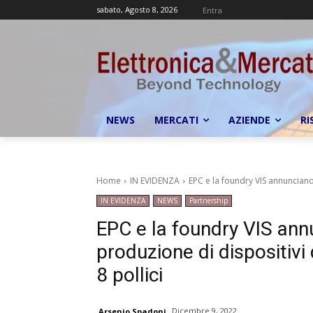
sabato, Agosto 8, 2026
Entra
NEWS
MERCATI
AZIENDE
RI
Home
IN EVIDENZA
EPC e la foundry VIS annunciano
IN EVIDENZA
NEWS
Partnership
EPC e la foundry VIS ann
produzione di dispositivi 
8 pollici
Dicembre 9, 2022
Arsenio Spadoni