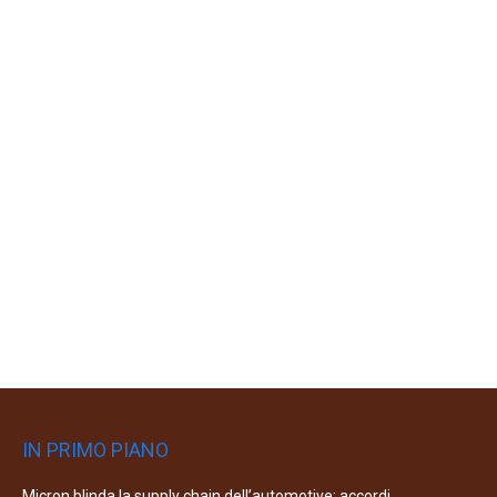
IN PRIMO PIANO
Micron blinda la supply chain dell’automotive: accordi