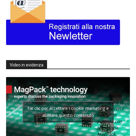
Video in evidenza
Texas
Instruments
raddoppia la
Fai clic per accettare i cookie marketing e
densità con i
moduli di
abilitare questo contenuto
potenza con
tecnologia
MagPack.