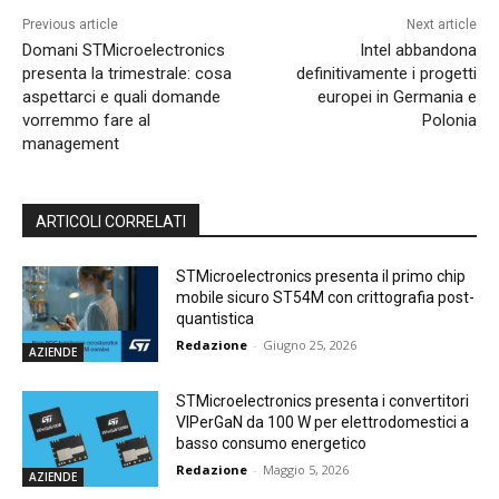
Previous article
Next article
Domani STMicroelectronics
Intel abbandona
presenta la trimestrale: cosa
definitivamente i progetti
aspettarci e quali domande
europei in Germania e
vorremmo fare al
Polonia
management
ARTICOLI CORRELATI
STMicroelectronics presenta il primo chip
mobile sicuro ST54M con crittografia post-
quantistica
Redazione
-
Giugno 25, 2026
AZIENDE
STMicroelectronics presenta i convertitori
VIPerGaN da 100 W per elettrodomestici a
basso consumo energetico
Redazione
-
Maggio 5, 2026
AZIENDE