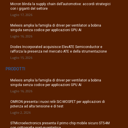
Micron blinda la supply chain dell’automotive: accordi strategici
con i giganti del settore
Luglio 17, 2026
Melexis amplia la famiglia di driver per ventilatori a bobina
singola senza codice per applicazioni GPU AI
Luglio 16, 2026
Diodes Incorporated acquisisce ElevATE Semiconductor e
rafforza la presenza nel mercato ATE e della strumentazione
Luglio 15, 2026
PRODOTTI
Melexis amplia la famiglia di driver per ventilatori a bobina
singola senza codice per applicazioni GPU AI
Luglio 16, 2026
OMRON presenta i nuovi relè SiC-MOSFET per applicazioni di
potenza ad alta tensione e di test
Luglio 2, 2026
STMicroelectronics presenta il primo chip mobile sicuro ST54M
con crittografia post-quantistica