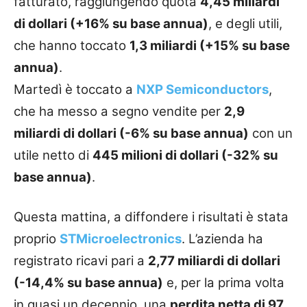
fatturato, raggiungendo quota
4,45 miliardi
di dollari (+16% su base annua)
, e degli utili,
che hanno toccato
1,3 miliardi (+15% su base
annua)
.
Martedì è toccato a
NXP Semiconductors
,
che ha messo a segno vendite per
2,9
miliardi di dollari (-6% su base annua)
con un
utile netto di
445 milioni di dollari (-32% su
base annua)
.
Questa mattina, a diffondere i risultati è stata
proprio
STMicroelectronics
. L’azienda ha
registrato ricavi pari a
2,77 miliardi di dollari
(-14,4% su base annua)
e, per la prima volta
in quasi un decennio, una
perdita netta di 97