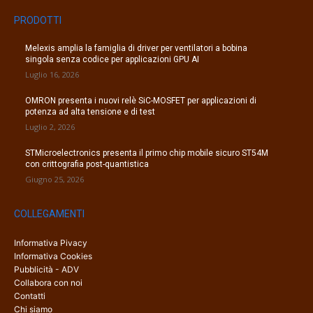
PRODOTTI
Melexis amplia la famiglia di driver per ventilatori a bobina
singola senza codice per applicazioni GPU AI
Luglio 16, 2026
OMRON presenta i nuovi relè SiC-MOSFET per applicazioni di
potenza ad alta tensione e di test
Luglio 2, 2026
STMicroelectronics presenta il primo chip mobile sicuro ST54M
con crittografia post-quantistica
Giugno 25, 2026
COLLEGAMENTI
Informativa Pivacy
Informativa Cookies
Pubblicità - ADV
Collabora con noi
Contatti
Chi siamo