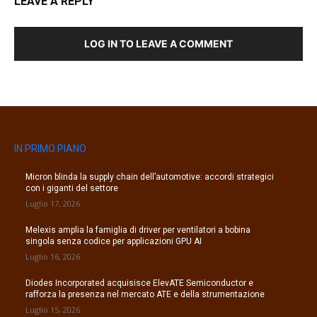
LEAVE A REPLY
LOG IN TO LEAVE A COMMENT
IN PRIMO PIANO
Micron blinda la supply chain dell’automotive: accordi strategici
con i giganti del settore
Luglio 17, 2026
Melexis amplia la famiglia di driver per ventilatori a bobina
singola senza codice per applicazioni GPU AI
Luglio 16, 2026
Diodes Incorporated acquisisce ElevATE Semiconductor e
rafforza la presenza nel mercato ATE e della strumentazione
Luglio 15, 2026