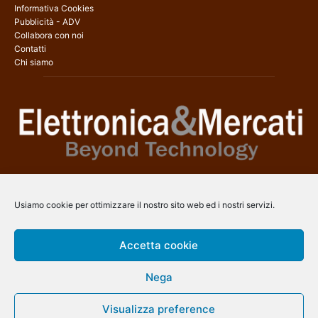
Informativa Cookies
Pubblicità - ADV
Collabora con noi
Contatti
Chi siamo
Elettronica & Mercati è il sito web dedicato a tutti gli aspetti
dell’elettronica professionale e dell’industria dei semiconduttori, con
Usiamo cookie per ottimizzare il nostro sito web ed i nostri servizi.
una copertura a 360° che coinvolge tecnologie, prodotti, mercati e
aziende.
Accetta cookie
Contatti:
info@arscommunication.it
Nega
SEGUICI
Visualizza preference