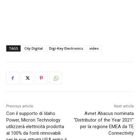
TAGS
City Digital
Digi-Key Electronics
video
Previous article
Next article
Con il supporto di Idaho
Avnet Abacus nominata
Power, Micron Technology
“Distributor of the Year 2021”
utilizzerà elettricità prodotta
per la regione EMEA da TE
al 100% da fonti rinnovabili
Connectivity
per le sue attività USA entro il