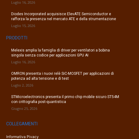
Luglio 16, 2026
Diodes Incorporated acquisisce ElevATE Semiconductor e
rafforza la presenza nel mercato ATE e della strumentazione
Luglio 15, 2026
PRODOTTI
Melexis amplia la famiglia di driver per ventilatori a bobina
singola senza codice per applicazioni GPU AI
Luglio 16, 2026
OMRON presenta i nuovi relè SiC-MOSFET per applicazioni di
potenza ad alta tensione e di test
Luglio 2, 2026
STMicroelectronics presenta il primo chip mobile sicuro ST54M
con crittografia post-quantistica
Giugno 25, 2026
COLLEGAMENTI
Informativa Pivacy