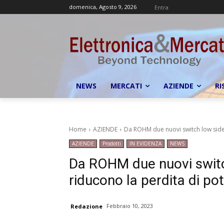
domenica, Agosto 9, 2026
Entra
NEWS
MERCATI
AZIENDE
RI
Home
AZIENDE
Da ROHM due nuovi switch low side 
AZIENDE
Prodotti
IN EVIDENZA
NEWS
Da ROHM due nuovi switc
riducono la perdita di p
Febbraio 10, 2023
Redazione