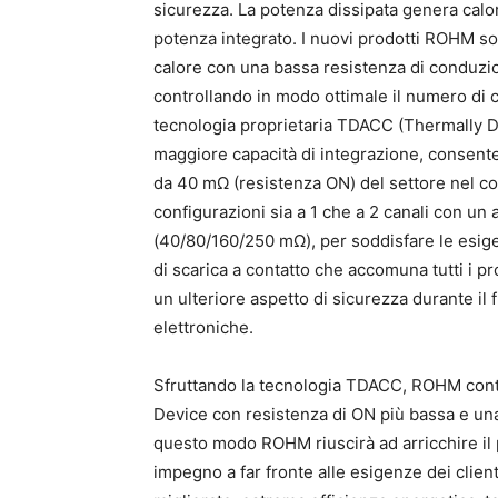
sicurezza. La potenza dissipata genera calor
potenza integrato. I nuovi prodotti ROHM son
calore con una bassa resistenza di conduzio
controllando in modo ottimale il numero di c
tecnologia proprietaria TDACC (Thermally D
maggiore capacità di integrazione, consent
da 40 mΩ (resistenza ON) del settore nel
configurazioni sia a 1 che a 2 canali con un 
(40/80/160/250 mΩ), per soddisfare le esigenz
di scarica a contatto che accomuna tutti i prod
un ulteriore aspetto di sicurezza durante il 
elettroniche.
Sfruttando la tecnologia TDACC, ROHM conti
Device con resistenza di ON più bassa e una
questo modo ROHM riuscirà ad arricchire il 
impegno a far fronte alle esigenze dei client