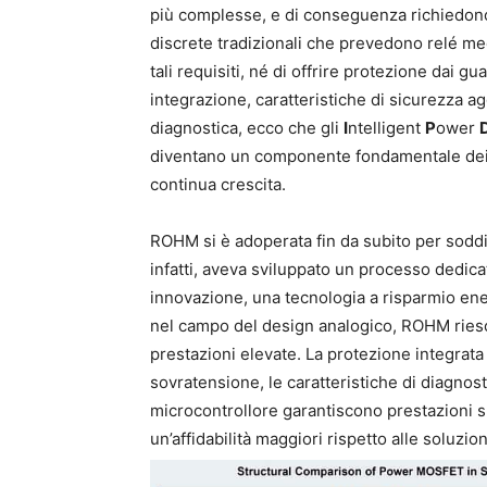
più complesse, e di conseguenza richiedono li
discrete tradizionali che prevedono relé m
tali requisiti, né di offrire protezione dai 
integrazione, caratteristiche di sicurezza ag
diagnostica, ecco che gli
I
ntelligent
P
ower
diventano un componente fondamentale dei si
continua crescita.
ROHM si è adoperata fin da subito per soddi
infatti, aveva sviluppato un processo dedica
innovazione, una tecnologia a risparmio ene
nel campo del design analogico, ROHM riesce
prestazioni elevate. La protezione integrat
sovratensione, le caratteristiche di diagnost
microcontrollore garantiscono prestazioni supe
un’affidabilità maggiori rispetto alle soluzi