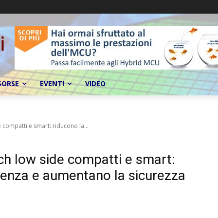
SORSE
EVENTI
VIDEO
compatti e smart: riducono la...
h low side compatti e smart:
otenza e aumentano la sicurezza