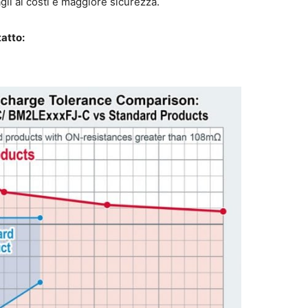
gli ai costi e maggiore sicurezza.
tatto: