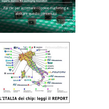
raddoppia
la densità
Fai clic per accettare i cookie marketing e
con i
abilitare questo contenuto
moduli di
potenza con
tecnologia
MagPack.