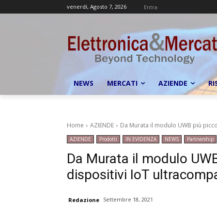
venerdì, Agosto 7, 2026
Entra
NEWS
MERCATI
AZIENDE
RI
Home
AZIENDE
Da Murata il modulo UWB più piccol
AZIENDE
Prodotti
IN EVIDENZA
NEWS
Partnership
Da Murata il modulo UWB
dispositivi IoT ultracompa
Settembre 18, 2021
Redazione