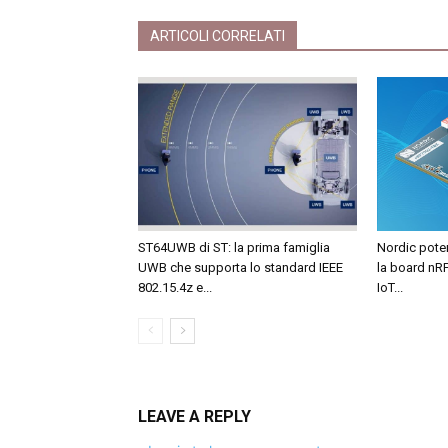
ARTICOLI CORRELATI
ST64UWB di ST: la prima famiglia
Nordic poten
UWB che supporta lo standard IEEE
la board nRF
802.15.4z e...
IoT...
LEAVE A REPLY