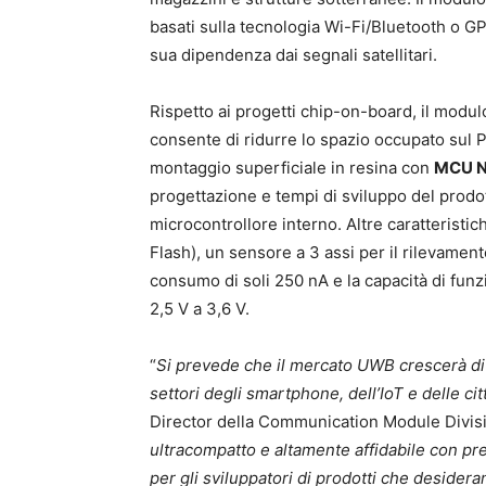
basati sulla tecnologia Wi-Fi/Bluetooth o GP
sua dipendenza dai segnali satellitari.
Rispetto ai progetti chip-on-board, il modul
consente di ridurre lo spazio occupato sul P
montaggio superficiale in resina con
MCU N
progettazione e tempi di sviluppo del prodott
microcontrollore interno. Altre caratteris
Flash), un sensore a 3 assi per il rilevame
consumo di soli 250 nA e la capacità di fun
2,5 V a 3,6 V.
“
Si prevede che il mercato UWB crescerà di ci
settori degli smartphone, dell’IoT e delle citt
Director della Communication Module Divisi
ultracompatto e altamente affidabile con pr
per gli sviluppatori di prodotti che deside