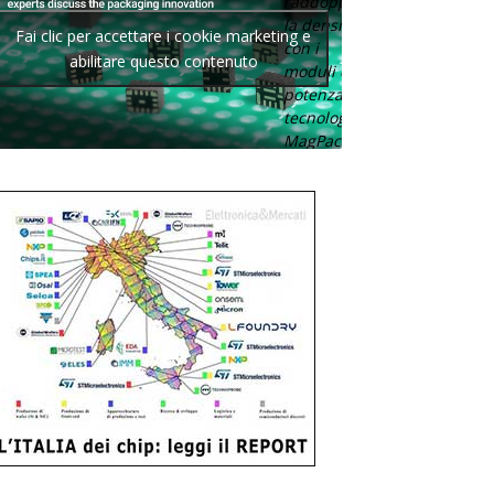
raddoppia
la densità
Fai clic per accettare i cookie marketing e
con i
abilitare questo contenuto
moduli di
potenza con
tecnologia
MagPack.