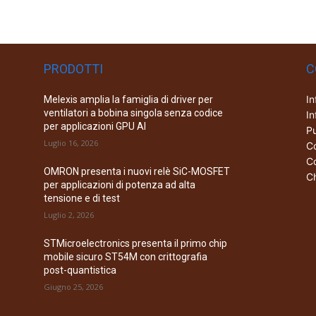
PRODOTTI
C
In
Melexis amplia la famiglia di driver per
ventilatori a bobina singola senza codice
In
per applicazioni GPU AI
Pu
Luglio 16, 2026
Co
Co
OMRON presenta i nuovi relè SiC-MOSFET
Ch
per applicazioni di potenza ad alta
tensione e di test
Luglio 2, 2026
STMicroelectronics presenta il primo chip
mobile sicuro ST54M con crittografia
post-quantistica
Giugno 25, 2026