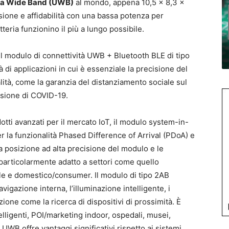
ra Wide Band (UWB)
al mondo, appena 10,5 × 8,3 ×
isione e affidabilità con una bassa potenza per
tteria funzionino il più a lungo possibile.
 il modulo di connettività UWB + Bluetooth BLE di tipo
 di applicazioni in cui è essenziale la precisione del
alità, come la garanzia del distanziamento sociale sul
fusione di COVID-19.
otti avanzati per il mercato IoT, il modulo system-in-
la funzionalità Phased Difference of Arrival (PDoA) e
a posizione ad alta precisione del modulo e le
particolarmente adatto a settori come quello
ale e domestico/consumer. Il modulo di tipo 2AB
avigazione interna, l’illuminazione intelligente, i
zione come la ricerca di dispositivi di prossimità. È
elligenti, POI/marketing indoor, ospedali, musei,
UWB offre vantaggi significativi rispetto ai sistemi