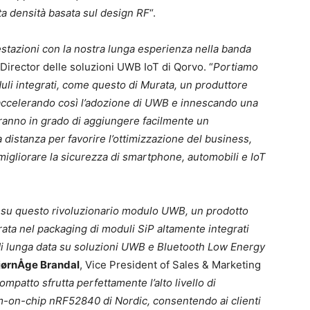
ta densità basata sul design RF
“.
estazioni con la nostra lunga esperienza nella banda
 Director delle soluzioni UWB IoT di Qorvo. “
Portiamo
duli integrati, come questo di Murata, un produttore
 accelerando così l’adozione di UWB e innescando una
ranno in grado di aggiungere facilmente un
 distanza per favorire l’ottimizzazione del business,
e migliorare la sicurezza di smartphone, automobili e IoT
a su questo rivoluzionario modulo UWB, un prodotto
ata nel packaging di moduli SiP altamente integrati
di lunga data su soluzioni UWB e Bluetooth Low Energy
jørnÅge Brandal
, Vice President of Sales & Marketing
ompatto sfrutta perfettamente l’alto livello di
em-on-chip nRF52840 di Nordic, consentendo ai clienti