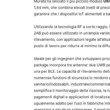
Murata ha lanciato il più piccolo modulo
Ult
1,44 mm, che combina elevati livelli di prec
garantire che i dispositivi IoT alimentati a ba
Utilizzando la tecnologia RF a corto raggio,
2AB può essere utilizzato in un’ampia varietà
rilevamento, con applicazioni legate all’attu
posto di lavoro per ridurre al minimo la dif
Ideale per gli ingegneri che sviluppano prod
package incorpora tre antenne: due UWB per 
una per BLE. Le capacità di rilevamento dell
numerose funzioni di sicurezza lo rendono 
sanitario/indossabili, industriale/commerci
semplifica il monitoraggio delle risorse, la n
pagamenti digitali e applicazioni di localizza
ugualmente adatto per l’uso in fabbriche int
magazzini e strutture sotterranee. Il modulo 