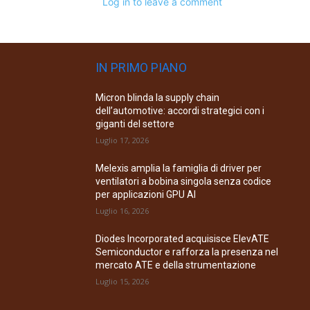
Log in to leave a comment
IN PRIMO PIANO
Micron blinda la supply chain
dell’automotive: accordi strategici con i
giganti del settore
Luglio 17, 2026
Melexis amplia la famiglia di driver per
ventilatori a bobina singola senza codice
per applicazioni GPU AI
Luglio 16, 2026
Diodes Incorporated acquisisce ElevATE
Semiconductor e rafforza la presenza nel
mercato ATE e della strumentazione
Luglio 15, 2026