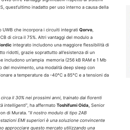
S, quest’ultimo inadatto per uso interno a causa della
o UWB che incorpora i circuiti integrati
Qorvo
,
CB di circa il 75%. Altri vantaggi del modulo a
ordic
integrato includono una maggiore flessibilità di
o ridotti, grazie soprattutto all’esistenza di un
tiche includono un’ampia memoria (256 kB RAM e 1 Mb
nto del movimento, una modalità deep sleep con
zionare a temperature da -40°C a 85°C e a tensioni da
rca il 30% nei prossimi anni, trainato dai fiorenti
à intelligenti
”, ha affermato
Toshifumi Oida,
Senior
on di Murata. “
Il nostro modulo di tipo 2AB
estazioni EMI superiori è una soluzione convincente
rano approcciare questo mercato utilizzando una