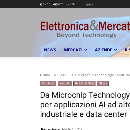
giovedì, Agosto 6, 2026
Entra
NEWS
MERCATI
AZIENDE
RI
Home
AZIENDE
Da Microchip Technology il PMIC av
AZIENDE
Prodotti
IN EVIDENZA
NEWS
Da Microchip Technolog
per applicazioni AI ad al
industriale e data center
Aprile 10, 2025
Redazione