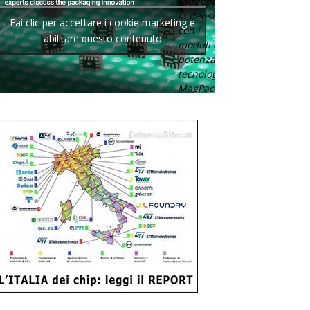
raddoppia
la densità
Fai clic per accettare i cookie marketing e
con i
abilitare questo contenuto
moduli di
potenza con
tecnologia
MagPack.