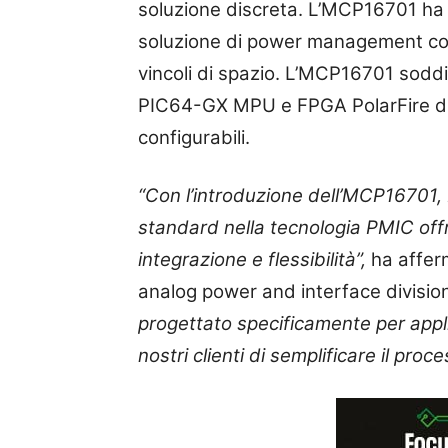
soluzione discreta. L’MCP16701 ha u
soluzione di power management comp
vincoli di spazio. L’MCP16701 soddis
PIC64-GX MPU e FPGA PolarFire di M
configurabili.
“Con l’introduzione dell’
MCP16701
,
standard nella tecnologia
PMIC
off
integrazione e flessibilità”,
ha affe
analog power and interface divisio
progettato specificamente per appli
nostri clienti di semplificare il proc