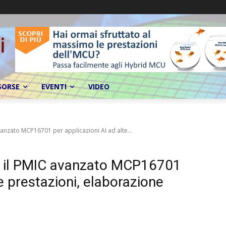
SORSE
EVENTI
VIDEO
anzato MCP16701 per applicazioni AI ad alte...
y il PMIC avanzato MCP16701
te prestazioni, elaborazione