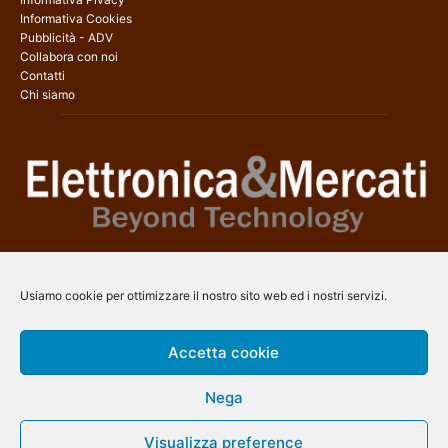
Informativa Cookies
Pubblicità - ADV
Collabora con noi
Contatti
Chi siamo
Elettronica & Mercati è il sito web dedicato a tutti gli aspetti
dell’elettronica professionale e dell’industria dei semiconduttori, con
Usiamo cookie per ottimizzare il nostro sito web ed i nostri servizi.
una copertura a 360° che coinvolge tecnologie, prodotti, mercati e
aziende.
Accetta cookie
Contatti:
info@arscommunication.it
Nega
SEGUICI
Visualizza preference