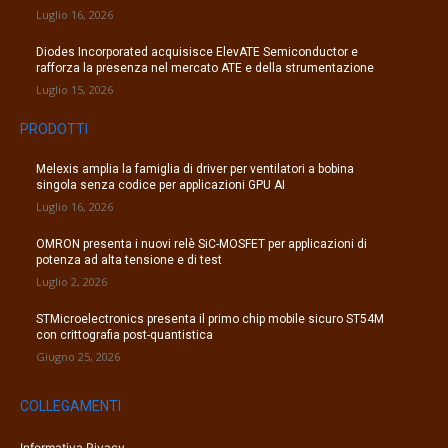
Luglio 16, 2026
Diodes Incorporated acquisisce ElevATE Semiconductor e
rafforza la presenza nel mercato ATE e della strumentazione
Luglio 15, 2026
PRODOTTI
Melexis amplia la famiglia di driver per ventilatori a bobina
singola senza codice per applicazioni GPU AI
Luglio 16, 2026
OMRON presenta i nuovi relè SiC-MOSFET per applicazioni di
potenza ad alta tensione e di test
Luglio 2, 2026
STMicroelectronics presenta il primo chip mobile sicuro ST54M
con crittografia post-quantistica
Giugno 25, 2026
COLLEGAMENTI
Informativa Pivacy