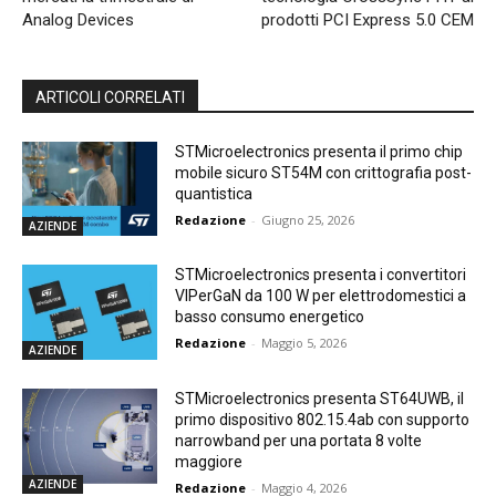
Analog Devices
prodotti PCI Express 5.0 CEM
ARTICOLI CORRELATI
STMicroelectronics presenta il primo chip
mobile sicuro ST54M con crittografia post-
quantistica
Redazione
-
Giugno 25, 2026
AZIENDE
STMicroelectronics presenta i convertitori
VIPerGaN da 100 W per elettrodomestici a
basso consumo energetico
Redazione
-
Maggio 5, 2026
AZIENDE
STMicroelectronics presenta ST64UWB, il
primo dispositivo 802.15.4ab con supporto
narrowband per una portata 8 volte
maggiore
AZIENDE
Redazione
-
Maggio 4, 2026