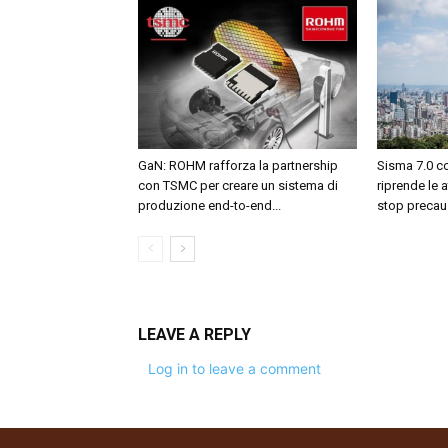
GaN: ROHM rafforza la partnership
Sisma 7.0 c
con TSMC per creare un sistema di
riprende le 
produzione end-to-end...
stop precau
LEAVE A REPLY
Log in to leave a comment