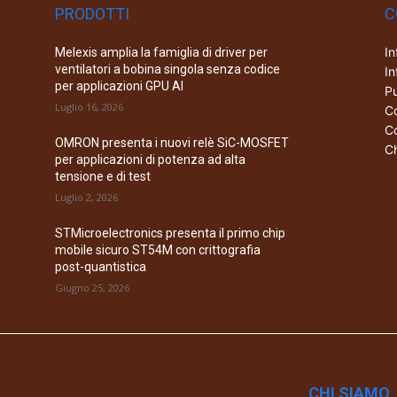
PRODOTTI
C
In
Melexis amplia la famiglia di driver per
ventilatori a bobina singola senza codice
In
per applicazioni GPU AI
Pu
Luglio 16, 2026
Co
Co
OMRON presenta i nuovi relè SiC-MOSFET
Ch
per applicazioni di potenza ad alta
tensione e di test
Luglio 2, 2026
STMicroelectronics presenta il primo chip
mobile sicuro ST54M con crittografia
post-quantistica
Giugno 25, 2026
CHI SIAMO