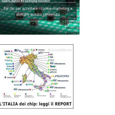
raddoppia
la densità
Fai clic per accettare i cookie marketing e
con i
abilitare questo contenuto
moduli di
potenza con
tecnologia
MagPack.