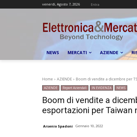
venerdì, Agosto 7, 2026
Entra
NEWS
MERCATI
AZIENDE
RI
Home
AZIENDE
Boom di vendite a dicembre per TSM
AZIENDE
Report Aziendali
IN EVIDENZA
NEWS
Boom di vendite a dicem
esportazioni per Taiwan 
Gennaio 10, 2022
Arsenio Spadoni