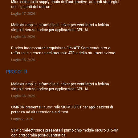
Micron blinda la supply chain dell’automotive: accordi strategici
con i giganti del settore
Luglio 17, 2026
Melexis amplia la famiglia di driver per ventilatori a bobina
singola senza codice per applicazioni GPU AI
Luglio 16, 2026
Diodes Incorporated acquisisce ElevATE Semiconductor e
rafforza la presenza nel mercato ATE e della strumentazione
Luglio 15, 2026
PRODOTTI
Melexis amplia la famiglia di driver per ventilatori a bobina
singola senza codice per applicazioni GPU AI
Luglio 16, 2026
OMRON presenta i nuovi relè SiC-MOSFET per applicazioni di
potenza ad alta tensione e di test
Luglio 2, 2026
STMicroelectronics presenta il primo chip mobile sicuro ST54M
con crittografia post-quantistica