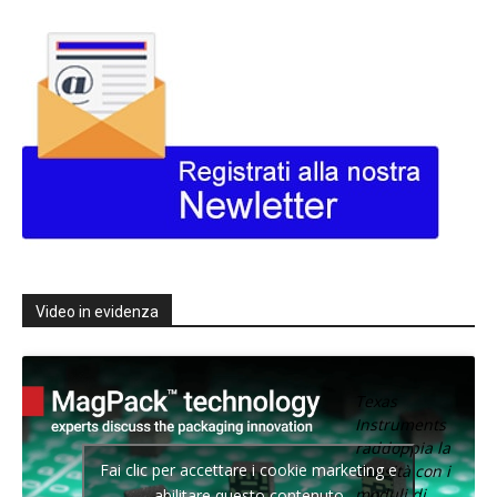
Video in evidenza
Texas
Instruments
raddoppia la
Fai clic per accettare i cookie marketing e
densità con i
moduli di
abilitare questo contenuto