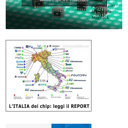
potenza con
tecnologia
MagPack.