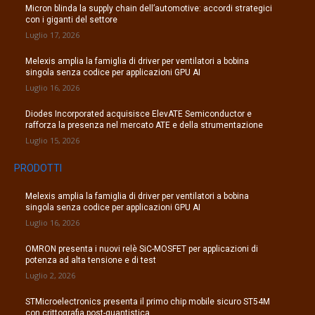
Micron blinda la supply chain dell’automotive: accordi strategici
con i giganti del settore
Luglio 17, 2026
Melexis amplia la famiglia di driver per ventilatori a bobina
singola senza codice per applicazioni GPU AI
Luglio 16, 2026
Diodes Incorporated acquisisce ElevATE Semiconductor e
rafforza la presenza nel mercato ATE e della strumentazione
Luglio 15, 2026
PRODOTTI
Melexis amplia la famiglia di driver per ventilatori a bobina
singola senza codice per applicazioni GPU AI
Luglio 16, 2026
OMRON presenta i nuovi relè SiC-MOSFET per applicazioni di
potenza ad alta tensione e di test
Luglio 2, 2026
STMicroelectronics presenta il primo chip mobile sicuro ST54M
con crittografia post-quantistica