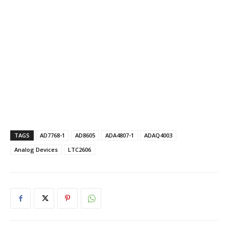
TAGS
AD7768-1
AD8605
ADA4807-1
ADAQ4003
Analog Devices
LTC2606