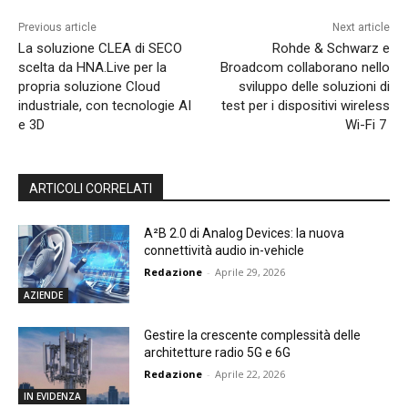
Previous article
Next article
La soluzione CLEA di SECO
Rohde & Schwarz e
scelta da HNA.Live per la
Broadcom collaborano nello
propria soluzione Cloud
sviluppo delle soluzioni di
industriale, con tecnologie AI
test per i dispositivi wireless
e 3D
Wi-Fi 7
ARTICOLI CORRELATI
A²B 2.0 di Analog Devices: la nuova
connettività audio in-vehicle
Redazione
-
Aprile 29, 2026
AZIENDE
Gestire la crescente complessità delle
architetture radio 5G e 6G
Redazione
-
Aprile 22, 2026
IN EVIDENZA