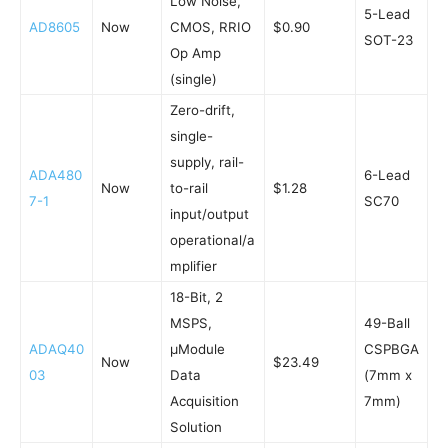
Low Noise,
5-Lead
AD8605
Now
CMOS, RRIO
$0.90
SOT-23
Op Amp
(single)
Zero-drift,
single-
supply, rail-
ADA480
6-Lead
Now
to-rail
$1.28
7-1
SC70
input/output
operational/a
mplifier
18-Bit, 2
MSPS,
49-Ball
ADAQ40
μModule
CSPBGA
Now
$23.49
03
Data
(7mm x
Acquisition
7mm)
Solution