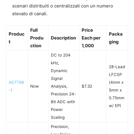
scenari distribuiti o centralizzati con un numero
elevato di canali.
Full
Price
Produc
Packa
Produ
Description
Each per
t
ging
ction
1,000
DC to 204
kHz,
28-Lead
Dynamic
LFCSP
Signal
AD7768
(4mm x
Now
Analysis,
$7.32
-1
5mm x
Precision 24-
0.75mm
Bit ADC with
w/ EP)
Power
Scaling
Precision,