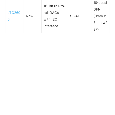
10-Lead
16-Bit rail-to-
DFN
LTC260
rail DACs
Now
$3.41
(3mm x
6
with I2C
3mm w/
interface
EP)