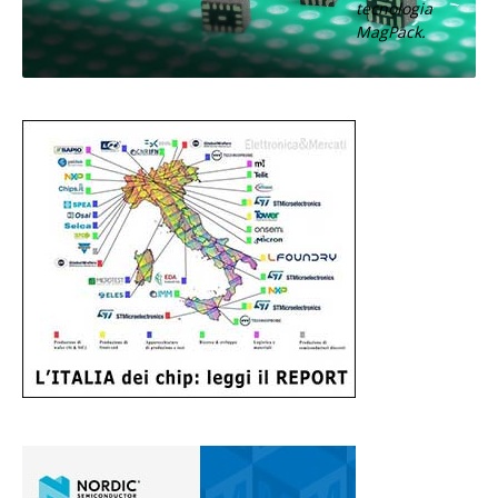
tecnologia
MagPack.