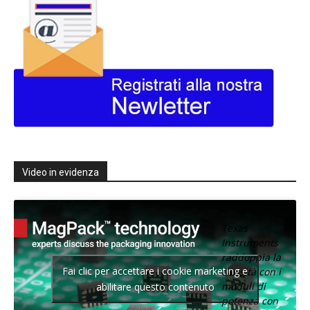
Video in evidenza
Texas
Instruments
raddoppia la
Fai clic per accettare i cookie marketing e
densità con i
moduli di
abilitare questo contenuto
potenza con