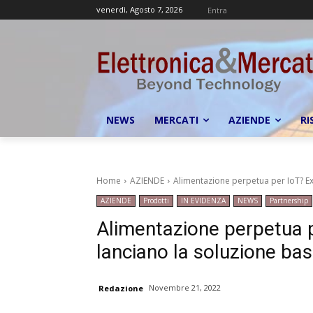
venerdì, Agosto 7, 2026
Entra
NEWS
MERCATI
AZIENDE
RI
Home
AZIENDE
Alimentazione perpetua per IoT? Exe
AZIENDE
Prodotti
IN EVIDENZA
NEWS
Partnership
Alimentazione perpetua 
lanciano la soluzione bas
Novembre 21, 2022
Redazione