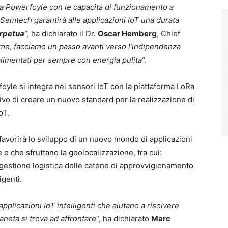
gia Powerfoyle con le capacità di funzionamento a
Semtech garantirà alle applicazioni IoT una durata
erpetua
“, ha dichiarato il Dr.
Oscar Hemberg
, Chief
eme, facciamo un passo avanti verso l’indipendenza
 alimentati per sempre con energia pulita
“.
foyle si integra nei sensori IoT con la piattaforma LoRa
ivo di creare un nuovo standard per la realizzazione di
oT.
avorirà lo sviluppo di un nuovo mondo di applicazioni
 e che sfruttano la geolocalizzazione, tra cui:
, gestione logistica delle catene di approvvigionamento
igenti.
applicazioni IoT intelligenti che aiutano a risolvere
ianeta si trova ad affrontare
“, ha dichiarato
Marc