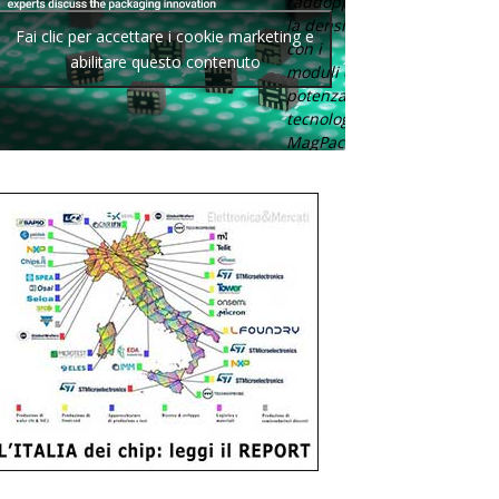
raddoppia
la densità
Fai clic per accettare i cookie marketing e
con i
abilitare questo contenuto
moduli di
potenza con
tecnologia
MagPack.