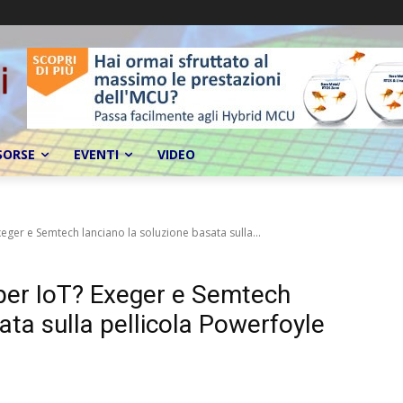
SORSE
EVENTI
VIDEO
ger e Semtech lanciano la soluzione basata sulla...
per IoT? Exeger e Semtech
ata sulla pellicola Powerfoyle