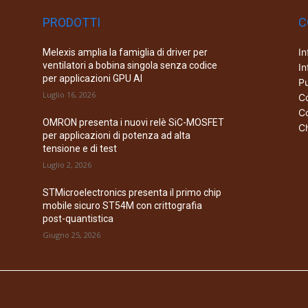
PRODOTTI
C
In
Melexis amplia la famiglia di driver per
ventilatori a bobina singola senza codice
In
per applicazioni GPU AI
Pu
Luglio 16, 2026
Co
Co
OMRON presenta i nuovi relè SiC-MOSFET
Ch
per applicazioni di potenza ad alta
tensione e di test
Luglio 2, 2026
STMicroelectronics presenta il primo chip
mobile sicuro ST54M con crittografia
post-quantistica
Giugno 25, 2026