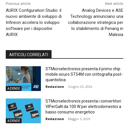
Previous article
Next article
AURIX Configuration Studio: il
Analog Devices e ASE
nuovo ambiente di sviluppo di
Technology annunciano una
Infineon accelera lo sviluppo
collaborazione strategica per
software per i dispositivi
lo stabilimento di Penang in
AURIX
Malesia
ARTICOLI CORRELATI
STMicroelectronics presenta il primo chip
mobile sicuro ST54M con crittografia post-
quantistica
Redazione
-
Giugno 25, 2026
AZIENDE
STMicroelectronics presenta i convertitori
VIPerGaN da 100 W per elettrodomestici a
basso consumo energetico
Redazione
-
Maggio 5, 2026
AZIENDE