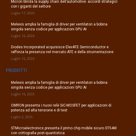
Micron blinda la supply chain dell’automotive: accordi strategici
con i giganti del settore
Luglio 17, 2026
Melexis amplia la famiglia di driver per ventilatori a bobina
singola senza codice per applicazioni GPU AI
Luglio 16, 2026
Diodes Incorporated acquisisce ElevATE Semiconductor e
rafforza la presenza nel mercato ATE e della strumentazione
Luglio 15, 2026
PRODOTTI
Melexis amplia la famiglia di driver per ventilatori a bobina
singola senza codice per applicazioni GPU AI
Luglio 16, 2026
OMRON presenta i nuovi relè SiC-MOSFET per applicazioni di
potenza ad alta tensione e di test
Luglio 2, 2026
STMicroelectronics presenta il primo chip mobile sicuro ST54M
con crittografia post-quantistica