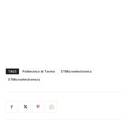
TAGS
Politecnico di Torino
STMicroelectronics
STMicroelectronocs