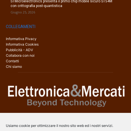
STMicroelectronics presenta il primo chip mobile sicuro ST54M
con crittografia post-quantistica
Giugno 25, 2026
COLLEGAMENTI
Informativa Pivacy
Informativa Cookies
Pubblicità - ADV
Collabora con noi
Contatti
Chi siamo
Elettronica & Mercati è il sito web dedicato a tutti gli aspetti
dell’elettronica professionale e dell’industria dei semiconduttori, con
Usiamo cookie per ottimizzare il nostro sito web ed i nostri servizi.
una copertura a 360° che coinvolge tecnologie, prodotti, mercati e