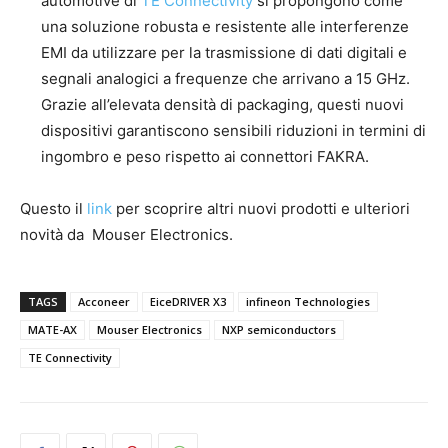
automotive di
TE Connectivity
si propongono come
una soluzione robusta e resistente alle interferenze
EMI da utilizzare per la trasmissione di dati digitali e
segnali analogici a frequenze che arrivano a 15 GHz.
Grazie all’elevata densità di packaging, questi nuovi
dispositivi garantiscono sensibili riduzioni in termini di
ingombro e peso rispetto ai connettori FAKRA.
Questo il
link
per scoprire altri nuovi prodotti e ulteriori
novità da Mouser Electronics.
TAGS
Acconeer
EiceDRIVER X3
infineon Technologies
MATE-AX
Mouser Electronics
NXP semiconductors
TE Connectivity