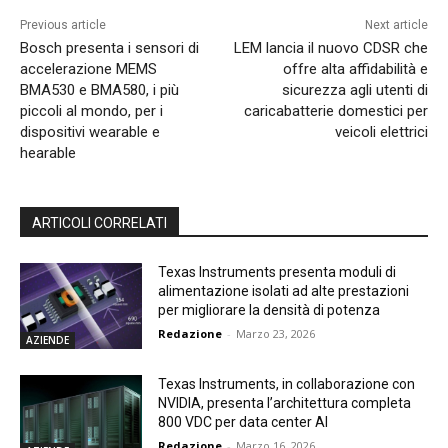
Previous article
Next article
Bosch presenta i sensori di
LEM lancia il nuovo CDSR che
accelerazione MEMS
offre alta affidabilità e
BMA530 e BMA580, i più
sicurezza agli utenti di
piccoli al mondo, per i
caricabatterie domestici per
dispositivi wearable e
veicoli elettrici
hearable
ARTICOLI CORRELATI
Texas Instruments presenta moduli di
alimentazione isolati ad alte prestazioni
per migliorare la densità di potenza
Redazione
-
Marzo 23, 2026
AZIENDE
Texas Instruments, in collaborazione con
NVIDIA, presenta l’architettura completa
800 VDC per data center AI
Redazione
-
Marzo 16, 2026