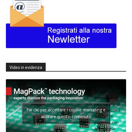
Video in evidenza
Texas
Instruments
raddoppia la
Fai clic per accettare i cookie marketing e
densità con i
moduli di
abilitare questo contenuto
potenza con
tecnologia