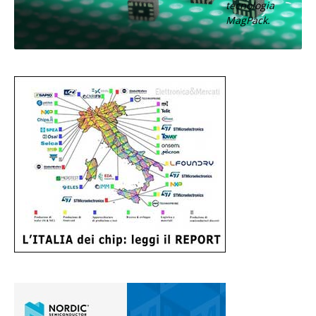
tecnologia
MagPack.