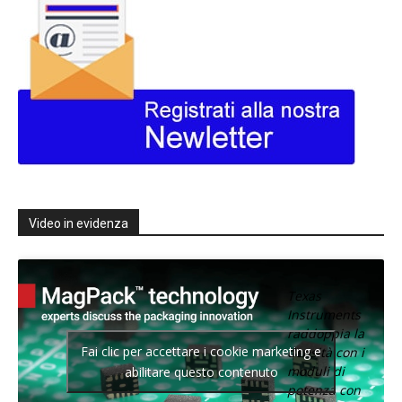
Video in evidenza
Texas
Instruments
raddoppia la
Fai clic per accettare i cookie marketing e
densità con i
moduli di
abilitare questo contenuto
potenza con