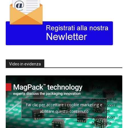
Video in evidenza
Texas
Instruments
raddoppia la
Fai clic per accettare i cookie marketing e
densità con i
moduli di
abilitare questo contenuto
potenza con
tecnologia