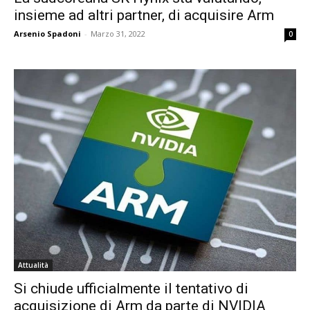
insieme ad altri partner, di acquisire Arm
Arsenio Spadoni
-
Marzo 31, 2022
0
Attualità
Si chiude ufficialmente il tentativo di
acquisizione di Arm da parte di NVIDIA