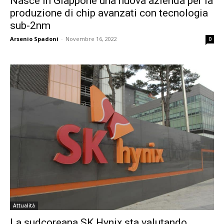
Nasce in Giappone una nuova azienda per la
produzione di chip avanzati con tecnologia
sub-2nm
Arsenio Spadoni
-
Novembre 16, 2022
0
Attualità
La sudcoreana SK Hynix sta valutando,