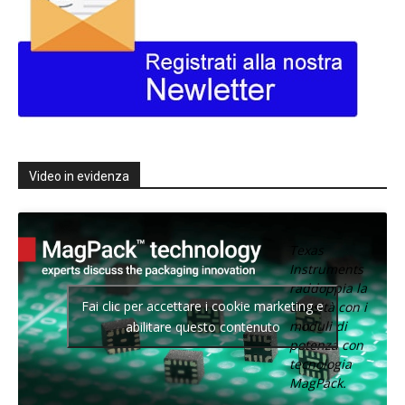
Video in evidenza
Texas
Instruments
raddoppia la
Fai clic per accettare i cookie marketing e
densità con i
moduli di
abilitare questo contenuto
potenza con
tecnologia
MagPack.