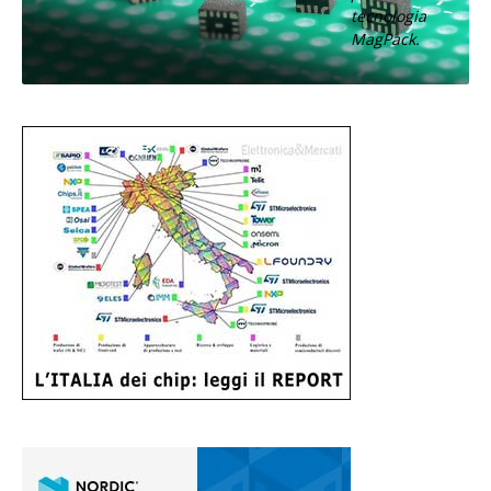
tecnologia
MagPack.