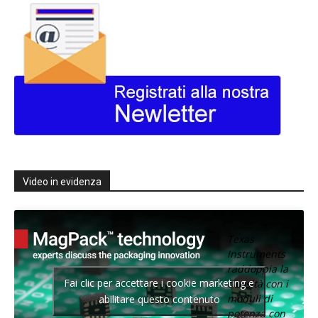
Video in evidenza
Texas
Instruments
raddoppia la
Fai clic per accettare i cookie marketing e
densità con i
moduli di
abilitare questo contenuto
potenza con