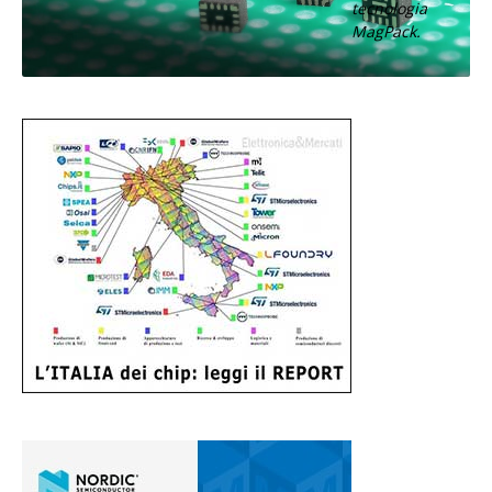
tecnologia
MagPack.