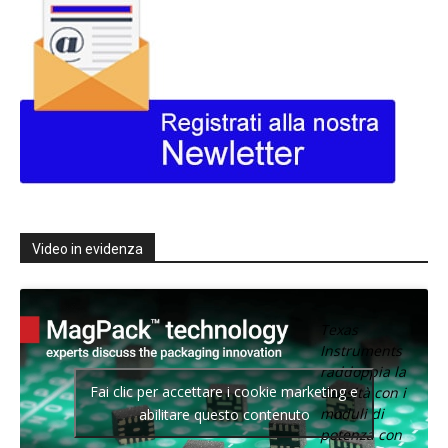
Video in evidenza
Texas
Instruments
raddoppia la
Fai clic per accettare i cookie marketing e
densità con i
moduli di
abilitare questo contenuto
potenza con