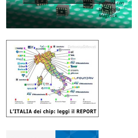
potenza con
tecnologia
MagPack.